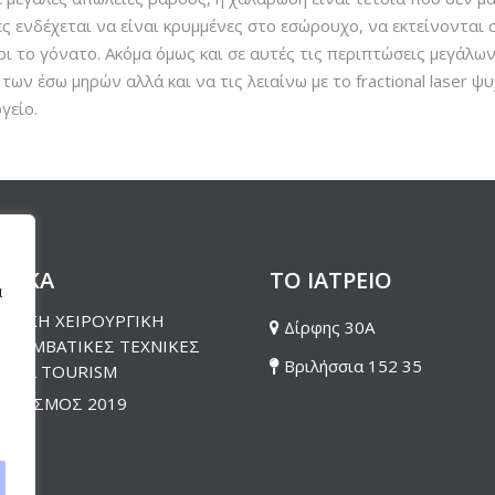
ες ενδέχεται να είναι κρυμμένες στο εσώρουχο, να εκτείνονται 
ρι το γόνατο. Ακόμα όμως και σε αυτές τις περιπτώσεις μεγάλω
ν έσω μηρών αλλά και να τις λειαίνω με το fractional laser ψ
γείο.
ΕΤΙΚΑ
ΤΟ ΙΑΤΡΕΙΟ
α
ΣΤΙΚΗ ΧΕΙΡΟΥΡΓΙΚΗ
Δίρφης 30Α
ΕΠΕΜΒΑΤΙΚΕΣ ΤΕΧΝΙΚΕΣ
Βριλήσσια 152 35
ICAL TOURISM
ΛΟΓΙΣΜΟΣ 2019