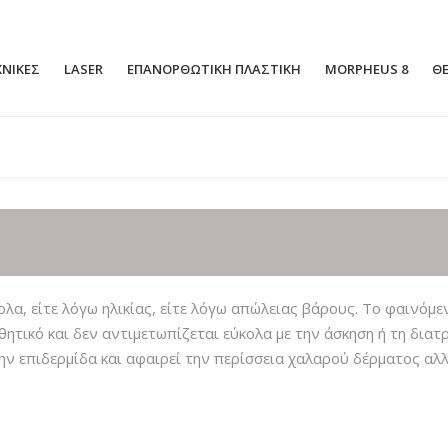
ΧΝΙΚΕΣ
LASER
ΕΠΑΝΟΡΘΩΤΙΚΗ ΠΛΑΣΤΙΚΗ
MORPHEUS 8
ΘΕ
ΑΝΟΙΚΤΉ ΡΙΝΟΠΛΑΣΤΙΚΉ
ΜΕΙΩΤΙΚΉ 
ΚΛΕΙΣΤΉ ΡΙΝΟΠΛΑΣΤΙΚΉ
ΑΥΞΗΤΙΚΉ 
ΡΙΝΟΠΛΑΣΤΙΚΉ ΧΩΡΊΣ ΝΥΣΤΈΡΙ
ΑΝΌΡΘΩΣΗ
FT
LASER ΡΙΝΟΠΛΑΣΤΙΚΉ
ΑΥΞΗΤΙΚΉ 
λα, είτε λόγω ηλικίας, είτε λόγω απώλειας βάρους. Το φαινόμε
ΛΙΠΟΜΕΤΑΦ
σθητικό και δεν αντιμετωπίζεται εύκολα με την άσκηση ή τη διατ
ΑΠΟΚΑΤΆΣΤΑΣΗ ΡΙΝΌΣ ΜΕΤΆ Α
ΠΌ ΑΤΎΧΗΜΑ
ΓΥΝΑΙΚΟΜΑ
ην επιδερμίδα και αφαιρεί την περίσσεια χαλαρού δέρματος αλ
ΡΙΝΟΠΛΑΣΤΙΚΉ ΜΕ ΥΠΕΡΉΧΟΥΣ PIEZO
ΕΙΣΟΛΚΉ Θ
ΤΑΥΤΌΧΡΟΝ
Σ ΑΠΟΚΑΤΆΣ