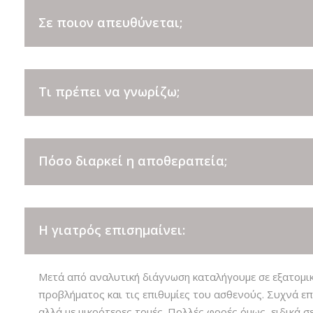
FACE TITE
Σε ποιον απευθύνεται;
ΒΛΕΦΑΡΟΠΛΑΣΤΙΚΉ – ΞΑΝΘΕΛΆΣΜΑΤΑ
ΒΛΕΦΆΡΩΝ
ΩΤΟΠΛΑΣΤΙΚΉ
Τι πρέπει να γνωρίζω;
ΓΝΑΘΟΠΛΑΣΤΙΚΉ
Πόσο διαρκεί η αποθεραπεία;
Η γιατρός επισημαίνει:
Μετά από αναλυτική διάγνωση καταλήγουμε σε εξατομικ
προβλήματος και τις επιθυμίες του ασθενούς. Συχνά επι
αλλά με μικρότερες τομές. Πολλές φορές όμως, ειδικά σ