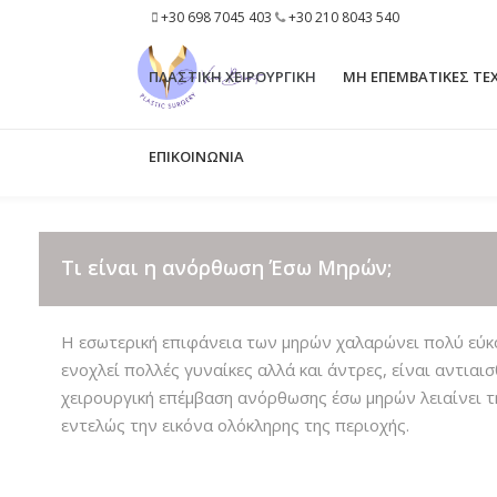
+30 698 7045 403
+30 210 8043 540
ΠΛΑΣΤΙΚΗ ΧΕΙΡΟΥΡΓΙΚΗ
ΜΗ ΕΠΕΜΒΑΤΙΚΕΣ ΤΕ
ΕΠΙΚΟΙΝΩΝΙΑ
ΛΑΙΜΌΣ-ΠΡΟΓΟΎΛΙ LASER LIPOLYSIS
BROW LIFT
3D ΛΙΠΟΠΛΑΣΤΙΚΉ ΠΡΟΣΏΠΟΥ
NECK LIFT
Τι είναι η ανόρθωση Έσω Μηρών;
ΒΛΑΣΤΟΚΎΤΤΑΡΑ
SHORT SCAR FACE LIFT
ΝΑΝΟΜΕΤΑΦΟΡΆ ΛΊΠΟΥΣ
FRENCH VERTICAL FACE LI
Η εσωτερική επιφάνεια των μηρών χαλαρώνει πολύ εύκο
ενοχλεί πολλές γυναίκες αλλά και άντρες, είναι αντιαι
BUCCAL FAT REMOVAL
MINI NECK LIFT
χειρουργική επέμβαση ανόρθωσης έσω μηρών λειαίνει τ
ΔΕΡΜΑΤΙΚΉ ΧΑΛΆΡΩΣΗ ΠΡΟΣΏΠΟΥ
MID FACE LIFT
εντελώς την εικόνα ολόκληρης της περιοχής.
ACCUTITE