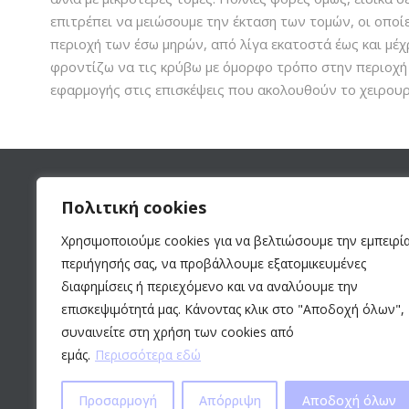
επιτρέπει να μειώσουμε την έκταση των τομών, οι οποί
περιοχή των έσω μηρών, από λίγα εκατοστά έως και μέχ
φροντίζω να τις κρύβω με όμορφο τρόπο στην περιοχή τω
εφαρμογής στις επισκέψεις που ακολουθούν το χειρουρ
Πολιτική cookies
DR. BOUNTI
ΣΧ
Χρησιμοποιούμε cookies για να βελτιώσουμε την εμπειρί
περιήγησής σας, να προβάλλουμε εξατομικευμένες
ΠΛΑ
Αισθητική και επανορθωτική
ΜΗ 
διαφημίσεις ή περιεχόμενο και να αναλύουμε την
Πλαστική χειρουργική.
MED
επισκεψιμότητά μας. Κάνοντας κλικ στο "Αποδοχή όλων",
συναινείτε στη χρήση των cookies από
ΙΣΟ
εμάς.
Περισσότερα εδώ
Προσαρμογή
Απόρριψη
Αποδοχή όλων