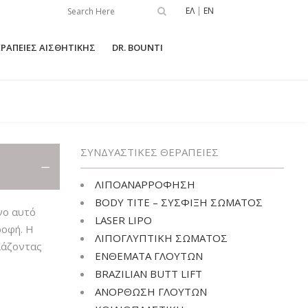
ΕΛ
|
EN
ΡΑΠΕΙΕΣ ΑΙΣΘΗΤΙΚΗΣ
DR. BOUNTI
ΜΑΣΤΏΝ
ΛΙΠΟΑΝΑΡΡΌΦΗΣΗ
ΣΥΝΔΥΑΣΤΙΚΕΣ ΘΕΡΑΠΕΙΕΣ
ΜΑΣΤΏΝ
BODY TITE – ΣΎΣΦΙΞΗ ΣΏΜΑΤΟΣ
 ΜΑΣΤΏΝ
LASER LIPO
ΛΙΠΟΑΝΑΡΡΟΦΗΣΗ
BODY TITE – ΣΥΣΦΙΞΗ ΣΩΜΑΤΟΣ
ΜΑΣΤΏΝ ΜΕ
ΛΙΠΟΓΛΥΠΤΙΚΉ ΣΏΜΑΤΟΣ
νο αυτό
ΟΡΆ
LASER LIPO
ροφή. Η
ΕΝΘΈΜΑΤΑ ΓΛΟΥΤΏΝ
ΛΙΠΟΓΛΥΠΤΙΚΗ ΣΩΜΑΤΟΣ
ΣΤΊΑ
λάζοντας
ΕΝΘΕΜΑΤΑ ΓΛΟΥΤΩΝ
BRAZILIAN BUTT LIFT
ΗΛΏΝ
BRAZILIAN BUTT LIFT
ΑΝΌΡΘΩΣΗ ΓΛΟΥΤΏΝ
ΑΝΟΡΘΩΣΗ ΓΛΟΥΤΩΝ
ΕΣ ΕΠΕΜΒΆΣΕΙ
ΤΑΣΗΣ