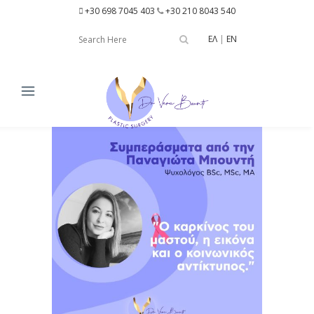
+30 698 7045 403
+30 210 8043 540
ΕΛ
|
EN